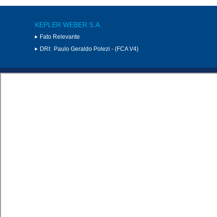
KEPLER WEBER S.A.
Fato Relevante
DRI:
Paulo Geraldo Polezi - (FCA V4)