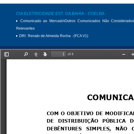
CIA ELETRICIDADE EST. DA BAHIA - COELBA
Comunicado ao Mercado\Outros Comunicados Não Considerados
Relevantes
DRI:
Renato de Almeida Rocha - (FCA V1)