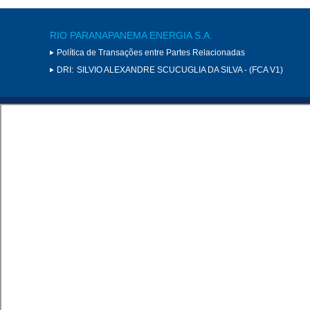
RIO PARANAPANEMA ENERGIA S.A.
Política de Transações entre Partes Relacionadas
DRI:
SILVIO ALEXANDRE SCUCUGLIA DA SILVA - (FCA V1)