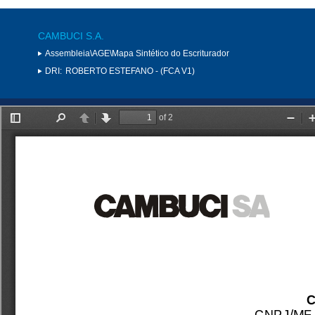
CAMBUCI S.A.
Assembleia\AGE\Mapa Sintético do Escriturador
DRI:
ROBERTO ESTEFANO - (FCA V1)