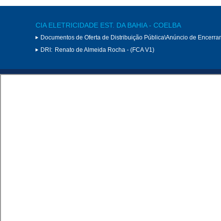
CIA ELETRICIDADE EST. DA BAHIA - COELBA
Documentos de Oferta de Distribuição Pública\Anúncio de Encerram
DRI:
Renato de Almeida Rocha - (FCA V1)