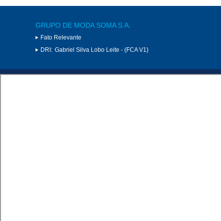
GRUPO DE MODA SOMA S.A.
Fato Relevante
DRI:
Gabriel Silva Lobo Leite - (FCA V1)