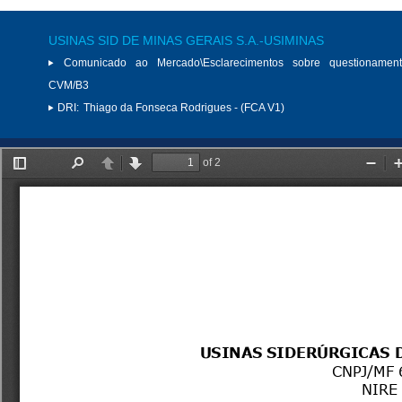
USINAS SID DE MINAS GERAIS S.A.-USIMINAS
Comunicado ao Mercado\Esclarecimentos sobre questionamen
CVM/B3
DRI:
Thiago da Fonseca Rodrigues - (FCA V1)