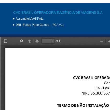
CVC BRASIL OPERADORA E AGÊNCIA DE VIAGENS S.A.
Assembleia\AGE\Ata
DRI:
Felipe Pinto Gomes - (FCA V1)