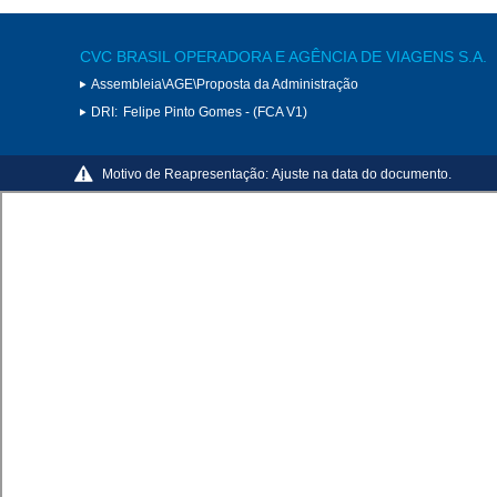
CVC BRASIL OPERADORA E AGÊNCIA DE VIAGENS S.A.
Assembleia\AGE\Proposta da Administração
DRI:
Felipe Pinto Gomes - (FCA V1)
Motivo de Reapresentação:
Ajuste na data do documento.