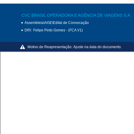
CVC BRASIL OPERADORA E AGÊNCIA DE VIAGENS S.A.
Assembleia\AGE\Edital de Convocação
DRI:
Felipe Pinto Gomes - (FCA V1)
Motivo de Reapresentação:
Ajuste na data do documento.