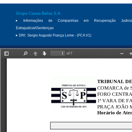
Grupo Casas Bahia S.A.
Informações de Companhias em Recuperação Judici
Extrajudicial\Sentenças
DRI:
Sergio Augusto França Leme - (FCA V1)