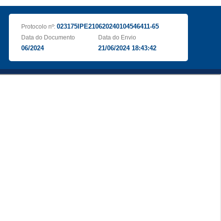
023175IPE210620240104546411-65
Protocolo nº:
Data do Documento
Data do Envio
06/2024
21/06/2024 18:43:42