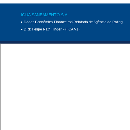
IGUA SANEAMENTO S.A.
Dados Econômico-Financeiros\Relatório de Agência de Rating
DRI:
Felipe Rath Fingerl - (FCA V1)