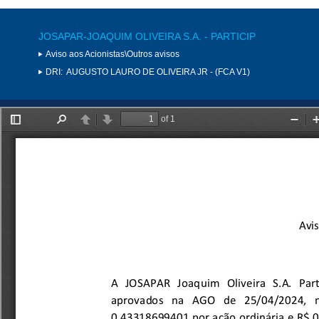
JOSAPAR-JOAQUIM OLIVEIRA S.A. - PARTICIP
Aviso aos Acionistas\Outros avisos
DRI:
AUGUSTO LAURO DE OLIVEIRA JR - (FCA V1)