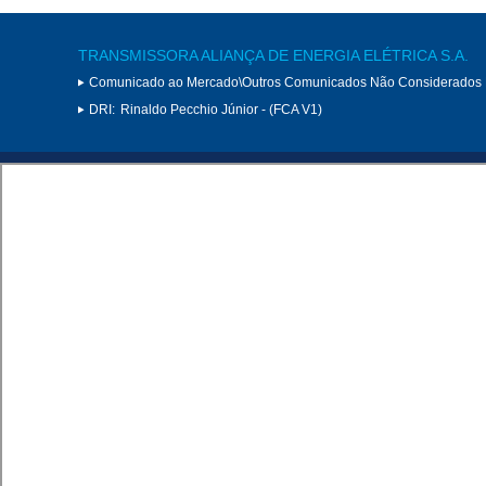
TRANSMISSORA ALIANÇA DE ENERGIA ELÉTRICA S.A.
Comunicado ao Mercado\Outros Comunicados Não Considerados 
DRI:
Rinaldo Pecchio Júnior - (FCA V1)