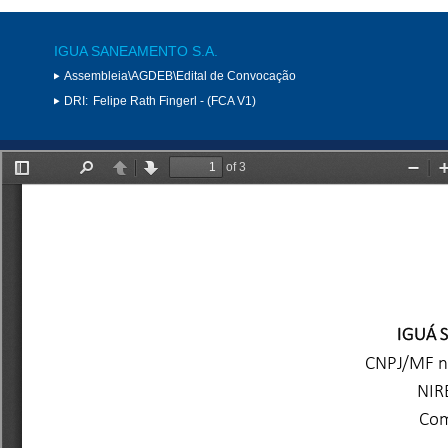
IGUA SANEAMENTO S.A.
Assembleia\AGDEB\Edital de Convocação
DRI:
Felipe Rath Fingerl - (FCA V1)