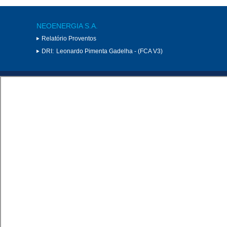
NEOENERGIA S.A.
Relatório Proventos
DRI:
Leonardo Pimenta Gadelha - (FCA V3)