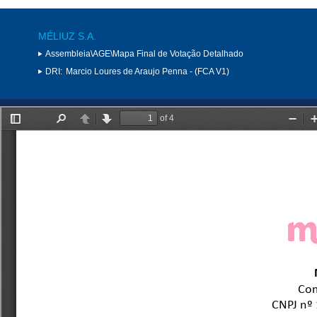
MÉLIUZ S.A.
Assembleia\AGE\Mapa Final de Votação Detalhado
DRI:
Marcio Loures de Araujo Penna - (FCA V1)