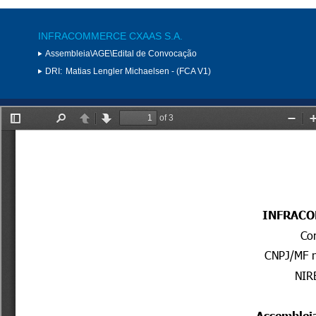
INFRACOMMERCE CXAAS S.A.
Assembleia\AGE\Edital de Convocação
DRI:
Matias Lengler Michaelsen - (FCA V1)