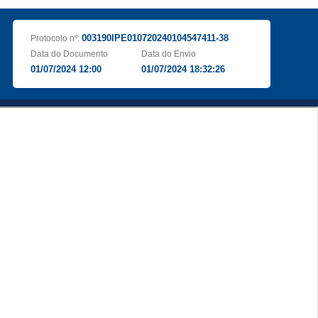
003190IPE010720240104547411-38
Protocolo nº:
Data do Documento
Data do Envio
01/07/2024 12:00
01/07/2024 18:32:26