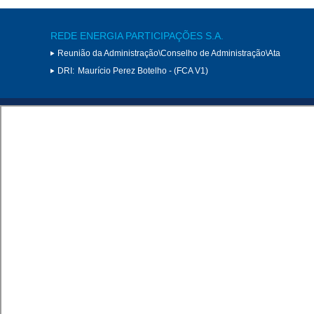
REDE ENERGIA PARTICIPAÇÕES S.A.
Reunião da Administração\Conselho de Administração\Ata
DRI:
Maurício Perez Botelho - (FCA V1)