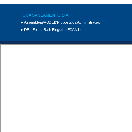
IGUA SANEAMENTO S.A.
Assembleia\AGDEB\Proposta da Administração
DRI:
Felipe Rath Fingerl - (FCA V1)