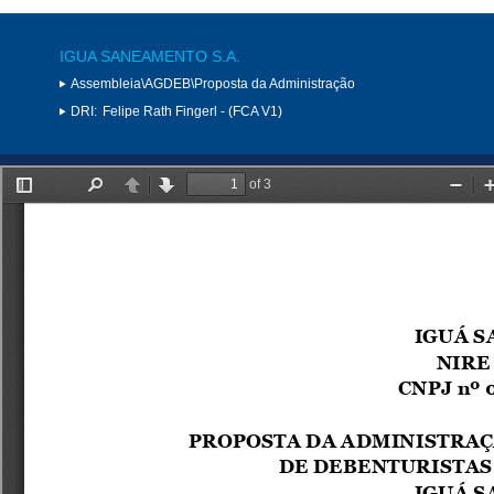
IGUA SANEAMENTO S.A.
Assembleia\AGDEB\Proposta da Administração
DRI:
Felipe Rath Fingerl - (FCA V1)