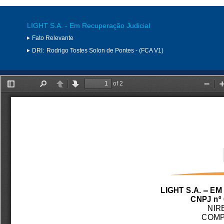
LIGHT S.A. - Em Recuperação Judicial
Fato Relevante
DRI:
Rodrigo Tostes Solon de Pontes - (FCA V1)