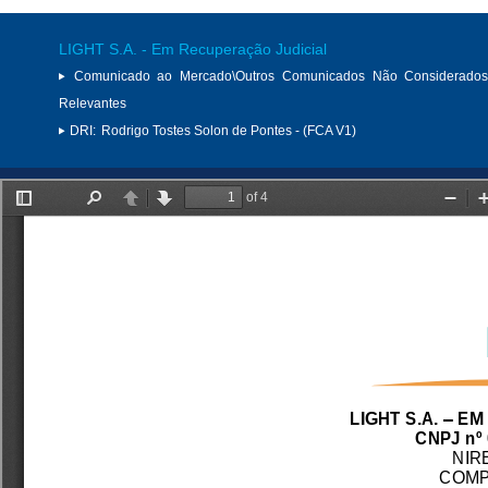
LIGHT S.A. - Em Recuperação Judicial
Comunicado ao Mercado\Outros Comunicados Não Considerados
Relevantes
DRI:
Rodrigo Tostes Solon de Pontes - (FCA V1)