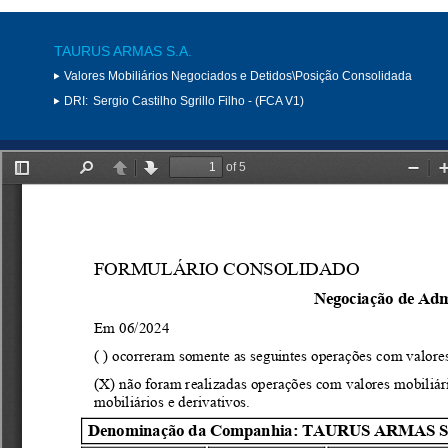
TAURUS ARMAS S.A.
Valores Mobiliários Negociados e Detidos\Posição Consolidada
DRI:
Sergio Castilho Sgrillo Filho - (FCA V1)