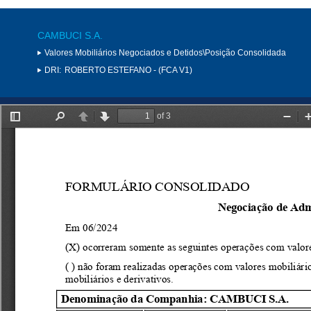
CAMBUCI S.A.
Valores Mobiliários Negociados e Detidos\Posição Consolidada
DRI:
ROBERTO ESTEFANO - (FCA V1)