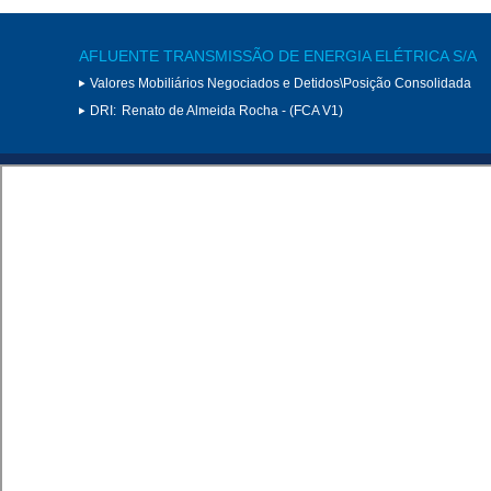
AFLUENTE TRANSMISSÃO DE ENERGIA ELÉTRICA S/A
Valores Mobiliários Negociados e Detidos\Posição Consolidada
DRI:
Renato de Almeida Rocha - (FCA V1)