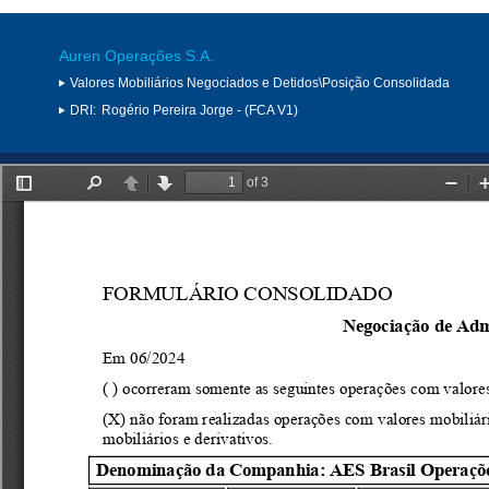
Auren Operações S.A.
Valores Mobiliários Negociados e Detidos\Posição Consolidada
DRI:
Rogério Pereira Jorge - (FCA V1)