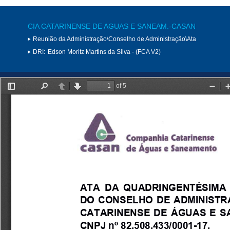
CIA CATARINENSE DE AGUAS E SANEAM.-CASAN
Reunião da Administração\Conselho de Administração\Ata
DRI:
Edson Moritz Martins da Silva - (FCA V2)