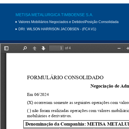
METISA METALURGICA TIMBOENSE S.A.
Valores Mobiliários Negociados e Detidos\Posição Consolidada
DRI:
WILSON HARRISON JACOBSEN - (FCA V1)