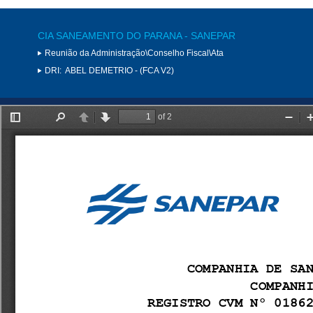
CIA SANEAMENTO DO PARANA - SANEPAR
Reunião da Administração\Conselho Fiscal\Ata
DRI:
ABEL DEMETRIO - (FCA V2)