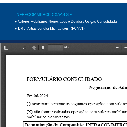
INFRACOMMERCE CXAAS S.A.
Valores Mobiliários Negociados e Detidos\Posição Consolidada
DRI:
Matias Lengler Michaelsen - (FCA V1)