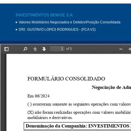
INVESTIMENTOS BEMGE S.A.
Valores Mobiliários Negociados e Detidos\Posição Consolidada
DRI:
GUSTAVO LOPES RODRIGUES - (FCA V2)