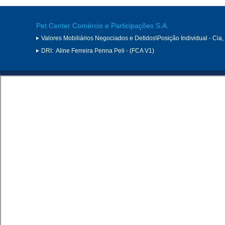
Pet Center Comércio e Participações S.A.
Valores Mobiliários Negociados e Detidos\Posição Individual - Cia
DRI:
Aline Ferreira Penna Peli - (FCA V1)