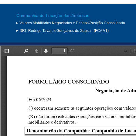
Companhia de Locação das Américas
Valores Mobiliários Negociados e Detidos\Posição Consolidada
DRI:
Rodrigo Tavares Gonçalves de Sousa - (FCA V1)