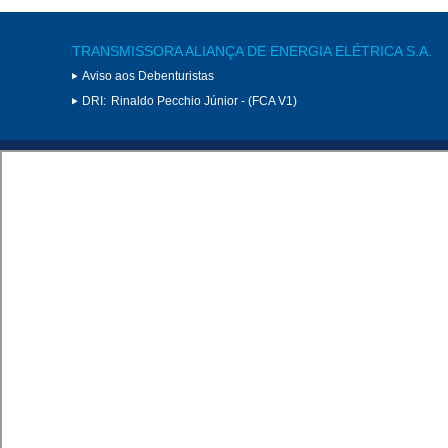
TRANSMISSORA ALIANÇA DE ENERGIA ELÉTRICA S.A.
Aviso aos Debenturistas
DRI:
Rinaldo Pecchio Júnior - (FCA V1)