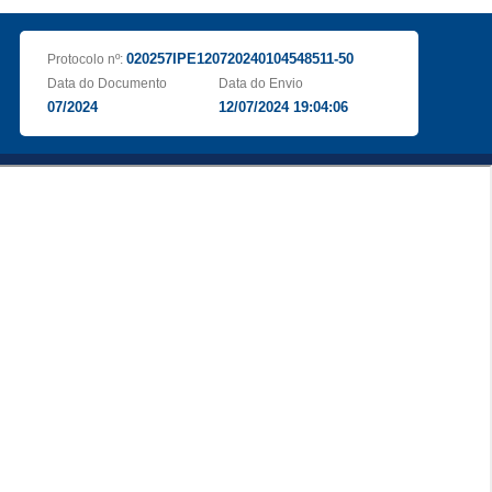
020257IPE120720240104548511-50
Protocolo nº:
Data do Documento
Data do Envio
07/2024
12/07/2024 19:04:06