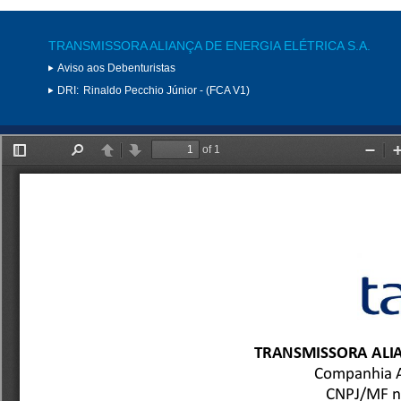
TRANSMISSORA ALIANÇA DE ENERGIA ELÉTRICA S.A.
Aviso aos Debenturistas
DRI:
Rinaldo Pecchio Júnior - (FCA V1)