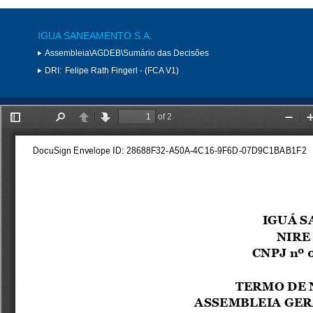
IGUA SANEAMENTO S.A.
Assembleia\AGDEB\Sumário das Decisões
DRI:
Felipe Rath Fingerl - (FCA V1)