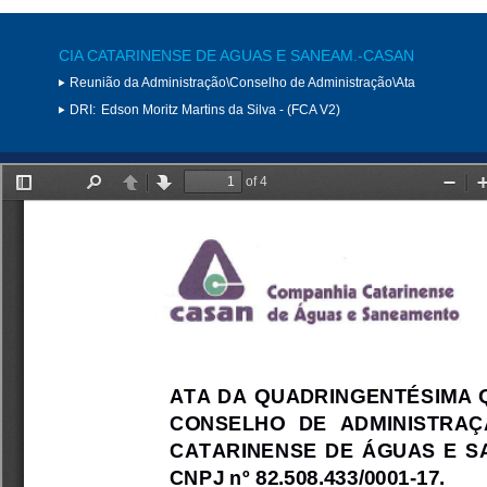
CIA CATARINENSE DE AGUAS E SANEAM.-CASAN
Reunião da Administração\Conselho de Administração\Ata
DRI:
Edson Moritz Martins da Silva - (FCA V2)