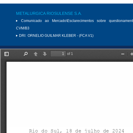
METALURGICA RIOSULENSE S.A.
Comunicado ao Mercado\Esclarecimentos sobre questionamen
CVM/B3
DRI:
ORNELIO GUILMAR KLEBER - (FCA V1)