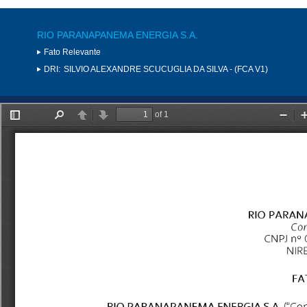
RIO PARANAPANEMA ENERGIA S.A.
Fato Relevante
DRI:
SILVIO ALEXANDRE SCUCUGLIA DA SILVA - (FCA V1)