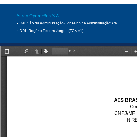
Auren Operações S.A.
Reunião da Administração\Conselho de Administração\Ata
DRI:
Rogério Pereira Jorge - (FCA V1)