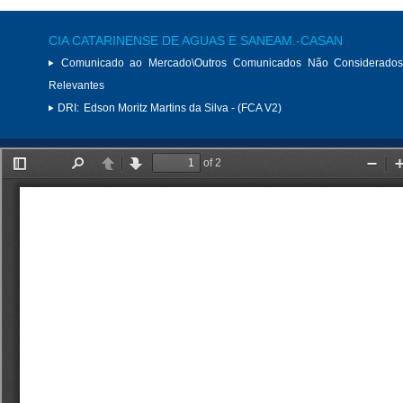
CIA CATARINENSE DE AGUAS E SANEAM.-CASAN
Comunicado ao Mercado\Outros Comunicados Não Considerados
Relevantes
DRI:
Edson Moritz Martins da Silva - (FCA V2)