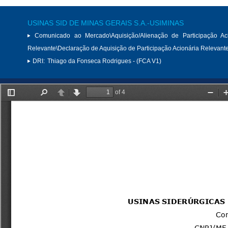
USINAS SID DE MINAS GERAIS S.A.-USIMINAS
Comunicado ao Mercado\Aquisição/Alienação de Participação Aci
Relevante\Declaração de Aquisição de Participação Acionária Relevant
DRI:
Thiago da Fonseca Rodrigues - (FCA V1)