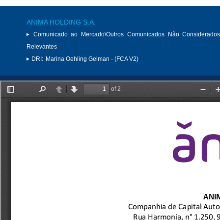
ANIMA HOLDING S.A.
Comunicado ao Mercado\Outros Comunicados Não Considerados
Relevantes
DRI:
Marina Oehling Gelman - (FCA V2)