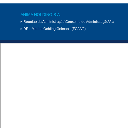
ANIMA HOLDING S.A.
Reunião da Administração\Conselho de Administração\Ata
DRI:
Marina Oehling Gelman - (FCA V2)