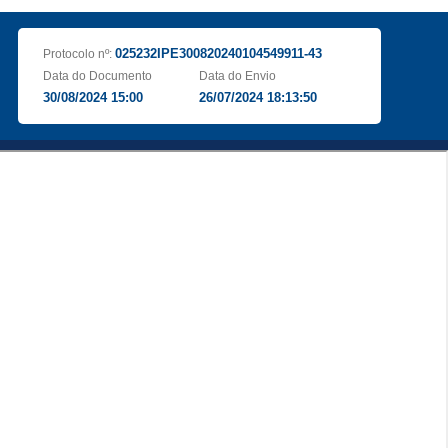
025232IPE300820240104549911-43
Protocolo nº:
Data do Documento
Data do Envio
30/08/2024 15:00
26/07/2024 18:13:50