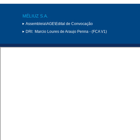
MÉLIUZ S.A.
Assembleia\AGE\Edital de Convocação
DRI:
Marcio Loures de Araujo Penna - (FCA V1)