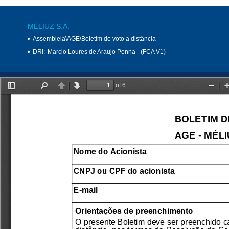
MÉLIUZ S.A.
Assembleia\AGE\Boletim de voto a distância
DRI:
Marcio Loures de Araujo Penna - (FCA V1)