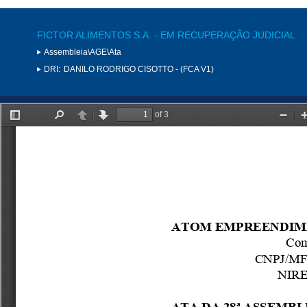
FICTOR ALIMENTOS S.A. - EM RECUPERAÇÃO JUDICIAL
Assembleia\AGE\Ata
DRI:
DANILO RODRIGO CISOTTO - (FCA V1)