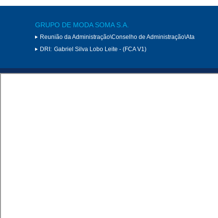
GRUPO DE MODA SOMA S.A.
Reunião da Administração\Conselho de Administração\Ata
DRI:
Gabriel Silva Lobo Leite - (FCA V1)