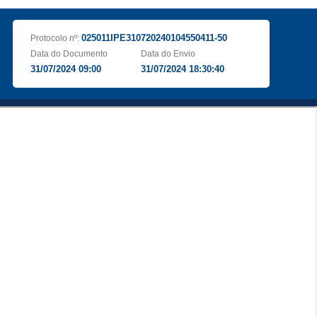
025011IPE310720240104550411-50
Protocolo nº:
Data do Documento
Data do Envio
31/07/2024 09:00
31/07/2024 18:30:40