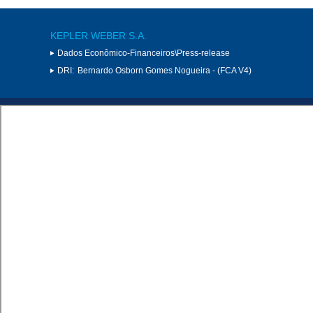
KEPLER WEBER S.A.
Dados Econômico-Financeiros\Press-release
DRI:
Bernardo Osborn Gomes Nogueira - (FCA V4)